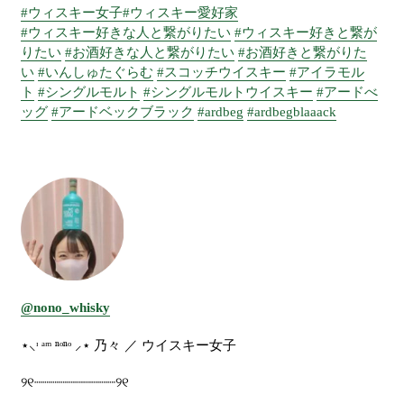
#ウィスキー女子
#ウィスキー愛好家
#ウィスキー好きな人と繋がりたい
#ウィスキー好きと繋が
りたい
#お酒好きな人と繋がりたい
#お酒好きと繋がりた
い
#いんしゅたぐらむ
#スコッチウイスキー
#アイラモル
ト
#シングルモルト
#シングルモルトウイスキー
#アードべ
ッグ
#アードベックブラック
#ardbeg
#ardbegblaaack
@nono_whisky
⋆
⸜
ᶦ
ᵃᵐ
ⁿ
ᵒ
ⁿ
ᵒ
⸝
⋆
乃々
／
ウイスキー女子
୨୧
┈┈┈┈┈┈┈┈┈┈
୨୧