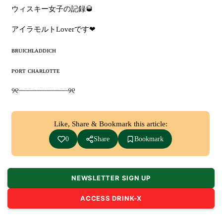
ウィスキー女子の記録
🥃
アイラモルト
Lover
です
❤︎
ʙʀᴜɪᴄʜʟᴀᴅᴅɪᴄʜ
ᴘᴏʀᴛ
ᴄʜᴀʀʟᴏᴛᴛᴇ
୨୧
┈┈┈┈┈┈┈┈┈┈┈
୨୧
Like, Share & Bookmark this article:
0
Share
Bookmark
NEWSLETTER SIGN UP
ACCESS DRINK-X