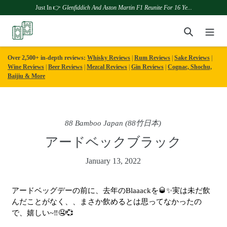
Just In 👉
Glenfiddich And Aston Martin F1 Reunite For 16 Ye...
Skip
Search
to
content
Over 2,500+ in-depth reviews:
Whisky Reviews
|
Rum Reviews
|
Sake Reviews
|
Wine Reviews
|
Beer Reviews
|
Mezcal Reviews
|
Gin Reviews
|
Cognac, Shochu,
Baijiu & More
88 Bamboo Japan (88竹日本)
アードベックブラック
January 13, 2022
アードベッグデーの前に、去年のBlaaackを🥃✨実は未だ飲
んだことがなく、、まさか飲めるとは思ってなかったの
で、嬉しい~‼︎🤤💞