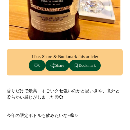
Like, Share & Bookmark this article:
0
Share
Bookmark
香りだけで最高…すごいクセ強いのかと思いきや、意外と
柔らかい感じがしました🥺💞
今年の限定ボトルも飲みたいな~😆✨