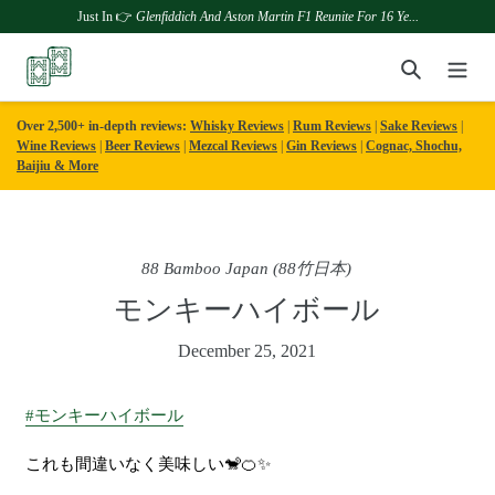
Just In 👉
Glenfiddich And Aston Martin F1 Reunite For 16 Ye...
Skip
Search
to
content
Over 2,500+ in-depth reviews:
Whisky Reviews
|
Rum Reviews
|
Sake Reviews
|
Wine Reviews
|
Beer Reviews
|
Mezcal Reviews
|
Gin Reviews
|
Cognac, Shochu,
Baijiu & More
88 Bamboo Japan (88竹日本)
モンキーハイボール
December 25, 2021
#モンキーハイボール
これも間違いなく美味しい🐒🍊✨