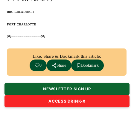
ʙʀᴜɪᴄʜʟᴀᴅᴅɪᴄʜ
ᴘᴏʀᴛ
ᴄʜᴀʀʟᴏᴛᴛᴇ
୨୧
┈┈┈┈┈┈┈┈┈┈┈
୨୧
Like, Share & Bookmark this article:
0
Share
Bookmark
NEWSLETTER SIGN UP
ACCESS DRINK-X