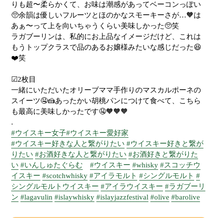
りも超〜柔らかくて、お味は潮感があってベーコンっぽい
🥺余韻は優しいフルーツとほのかなスモーキーさが…🧡は
あぁ〜って上を向いちゃうくらい美味しかった🥺笑
ラガブーリンは、私的にお上品なイメージだけど、これは
もうトップクラスで品のあるお嬢様みたいな感じだった😆
❤️笑
☑︎2枚目
一緒にいただいたオリーブママ手作りのマスカルポーネの
スイーツ🤤🍰あったかい胡桃パンにつけて食べて、こちら
も最高に美味しかったです🤤🧡🧡🧡
.
#ウイスキー女子
#ウイスキー愛好家
#ウイスキー好きな人と繋がりたい
#ウイスキー好きと繋が
りたい
#お酒好きな人と繋がりたい
#お酒好きと繋がりた
い
#いんしゅたぐらむ
#ウイスキー
#whisky
#スコッチウ
イスキー
#scotchwhisky
#アイラモルト
#シングルモルト
#
シングルモルトウイスキー
#アイラウイスキー
#ラガブーリ
ン
#lagavulin
#islaywhisky
#islayjazzfestival
#olive
#barolive