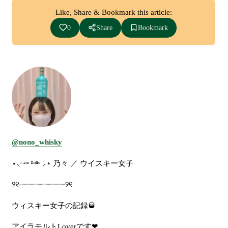
Like, Share & Bookmark this article:
0
Share
Bookmark
@nono_whisky
⋆
⸜
ᶦ
ᵃᵐ
ⁿ
ᵒ
ⁿ
ᵒ
⸝
⋆
乃々
／
ウイスキー女子
୨୧
┈┈┈┈┈┈┈┈┈┈
୨୧
ウィスキー女子の記録
🥃
アイラモルト
Lover
です
❤︎