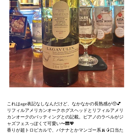
これはage表記なしなんだけど、なかなかの長熟感が🥺💕
リフィルアメリカンオークホグスヘッドとリフィルアメリ
カンオークのバッティングとの記載。ピアノのラベルがジ
ャズフェスっぽくて可愛い〜🎹💖
香りが超トロピカルで、バナナとかマンゴー系🍌🥭口当た