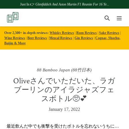
Just In 👉
Glenfiddich And Aston Martin F1 Reunite For 16 Ye...
Skip
Search
to
content
Over 2,500+ in-depth reviews:
Whisky Reviews
|
Rum Reviews
|
Sake Reviews
|
Wine Reviews
|
Beer Reviews
|
Mezcal Reviews
|
Gin Reviews
|
Cognac, Shochu,
Baijiu & More
88 Bamboo Japan (88竹日本)
Oliveさんでいただいた、ラガ
ブーリンのアイラジャズフェ
スボトル🥺💕
January 17, 2022
最近飲んだ中でも衝撃を受けたボトルを忘れないうちに…